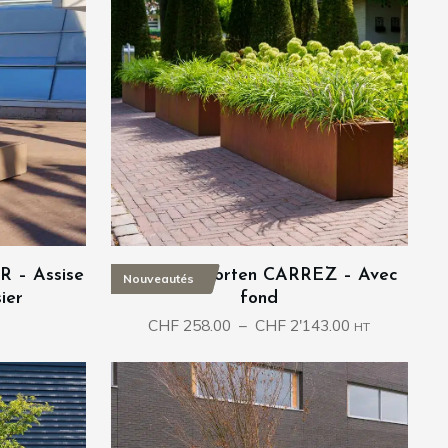
R – Assise
Bac acier corten CARREZ – Avec
Nouveautés
ier
fond
Plage
CHF
258.00
–
CHF
2'143.00
HT
de
prix :
CHF 258.00
à
CHF 2'143.00