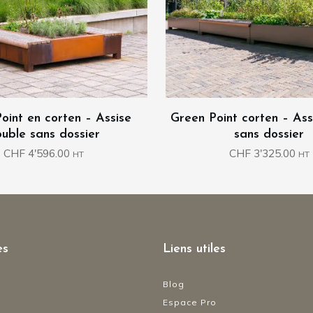
oint en corten – Assise
Green Point corten – Ass
uble sans dossier
sans dossier
CHF
4'596.00
CHF
3'325.00
HT
HT
es
Liens utiles
Blog
Espace Pro