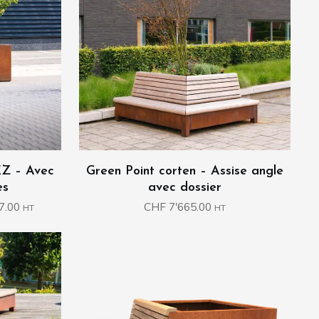
EZ – Avec
Green Point corten – Assise angle
es
avec dossier
Plage
7.00
CHF
7'665.00
HT
HT
de
prix :
CHF 432.00
à
CHF 1'117.00