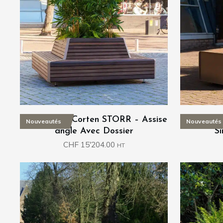
Green Point Corten STORR – Assise
Green Poi
Nouveautés
Nouveautés
angle Avec Dossier
S
CHF
15'204.00
HT