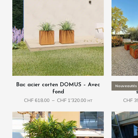
Bac acier corten DOMUS – Avec
Bac acie
Nouveautés
fond
Plage
CHF
618.00
–
CHF
1'320.00
CHF
3
HT
de
prix :
CHF 618.00
à
CHF 1'320.00