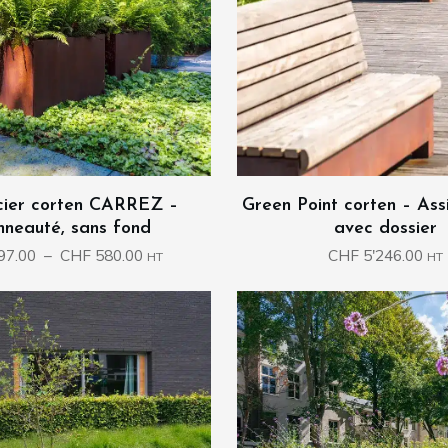
cier corten CARREZ –
Green Point corten – Ass
nneauté, sans fond
avec dossier
Plage
97.00
–
CHF
580.00
CHF
5'246.00
HT
HT
de
prix :
CHF 97.00
à
CHF 580.00