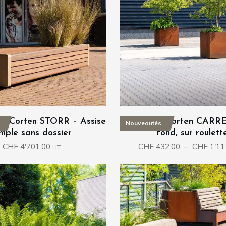
nt Corten STORR – Assise
Bac acier corten CARR
Nouveautés
imple sans dossier
fond, sur roulett
CHF
4'701.00
CHF
432.00
–
CHF
1'11
HT