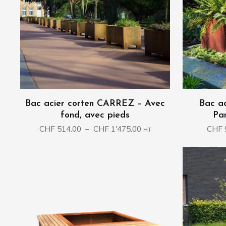
Bac acier corten CARREZ – Avec
Bac a
fond, avec pieds
Pa
Plage
CHF
514.00
–
CHF
1'475.00
CHF
HT
de
prix :
CHF 514.00
à
CHF 1'475.00