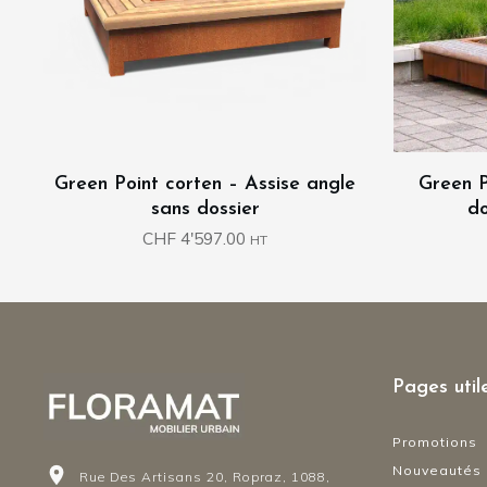
Green Point corten – Assise angle
Green P
sans dossier
do
CHF
4'597.00
HT
Pages util
Promotions
Nouveautés
Rue Des Artisans 20, Ropraz, 1088,