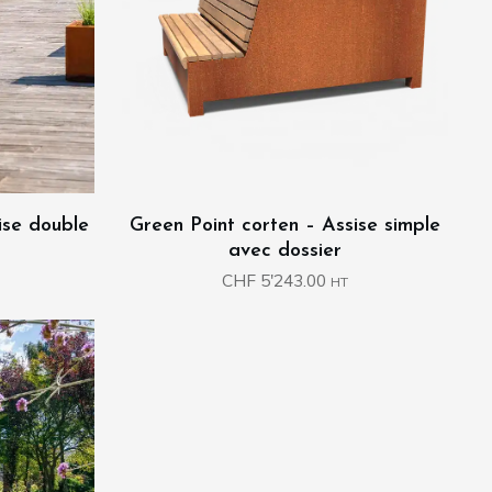
ise double
Green Point corten – Assise simple
avec dossier
CHF
5'243.00
HT