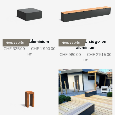
Socle en aluminium
Socle avec siège en
Nouveautés
Nouveautés
aluminium
Plage
CHF
325.00
–
CHF
1'990.00
de
P
CHF
980.00
–
CHF
2'515.00
HT
prix :
d
HT
CHF 325.00
pr
à
C
CHF 1'990.00
à
C