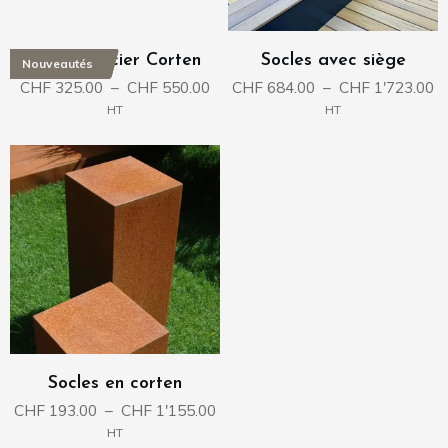
U-Socle Acier Corten
Socles avec siège
Nouveautés
Plage
P
CHF
325.00
–
CHF
550.00
CHF
684.00
–
CHF
1'723.00
de
d
HT
HT
prix :
pr
CHF 325.00
C
à
à
CHF 550.00
C
Socles en corten
Plage
CHF
193.00
–
CHF
1'155.00
de
HT