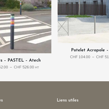
Potelet Acropole 
CHF
104.00
–
CHF
51
ts – PASTEL – Atech
Plage
2.00
–
CHF
526.00
HT
de
prix :
CHF 362.00
à
CHF 526.00
es
Liens utiles