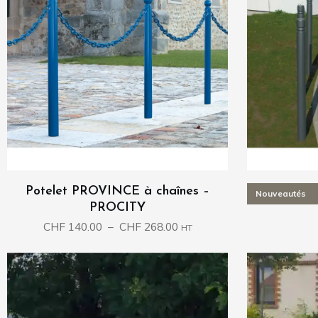
Potelet PROVINCE à chaînes –
Potelet
Nouveautés
PROCITY
Plage
CHF
140.00
–
CHF
268.00
HT
de
prix :
CHF 140.00
à
CHF 268.00