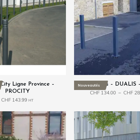
 City Ligne Province –
Potelets – DUALIS 
Nouveautés
PROCITY
CHF
134.00
–
CHF
28
CHF
143.99
HT