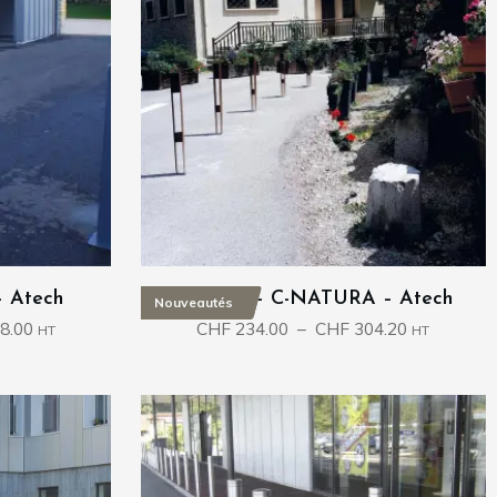
– Atech
Potelets – C-NATURA – Atech
Nouveautés
Plage
Plage
8.00
CHF
234.00
–
CHF
304.20
HT
HT
de
de
prix :
prix :
CHF 134.00
CHF 234.0
à
à
CHF 288.00
CHF 304.2