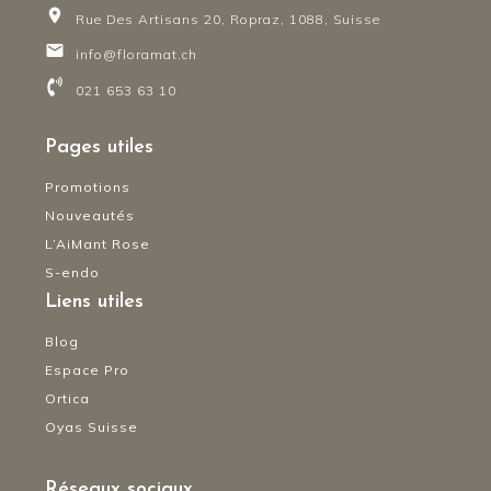
Rue Des Artisans 20, Ropraz, 1088, Suisse
info@floramat.ch
021 653 63 10
Pages utiles
Promotions
Nouveautés
L’AiMant Rose
S-endo
Liens utiles
Blog
Espace Pro
Ortica
Oyas Suisse
Réseaux sociaux