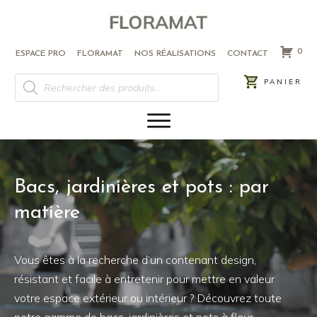
0
ESPACE PRO
FLORAMAT
NOS RÉALISATIONS
CONTACT
RECHERCHE
PANIER
DE
PRODUITS
Bacs, jardinières et pots : par
matière
Vous êtes à la recherche d’un contenant design,
résistant et facile à entretenir pour mettre en valeur
votre espace extérieur ou intérieur ? Découvrez toute
notre gamme de bacs, jardinières et pots à fleur.