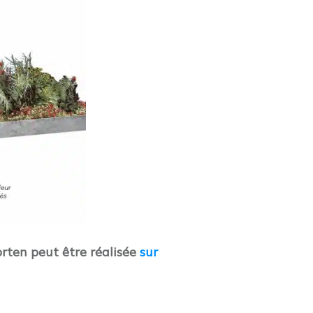
orten p
eut être réalisée
sur