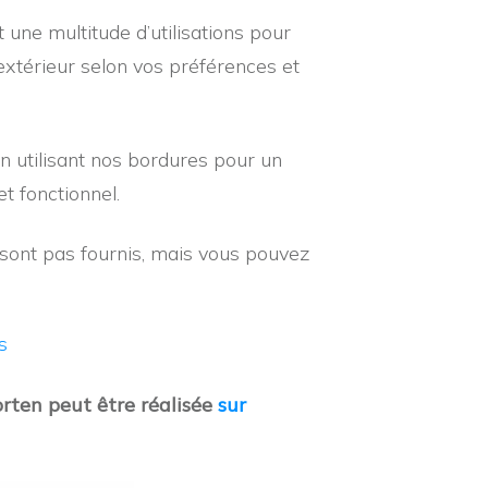
à
t une multitude d’utilisations pour
CHF 104.00
xtérieur selon vos préférences et
en utilisant nos bordures pour un
et fonctionnel.
 sont pas fournis, mais vous pouvez
s
orten p
eut être réalisée
sur