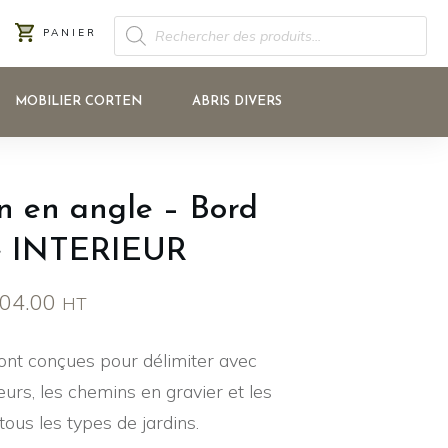
RECHERCHE
PANIER
DE
PRODUITS
MOBILIER CORTEN
ABRIS DIVERS
n en angle – Bord
ié INTERIEUR
Plage
04.00
HT
de
ont conçues pour délimiter avec
prix :
leurs, les chemins en gravier et les
CHF 21.00
ous les types de jardins.