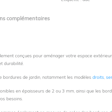
angle
-
Bord
ons complémentaires
supérieur
plié
INTERIEUR
alement conçues pour aménager votre espace extérieur e
 durabilité.
e bordures de jardin, notamment les modèles
droits
,
ser
sponibles en épaisseurs de 2 ou 3 mm, ainsi que les bor
vos besoins.