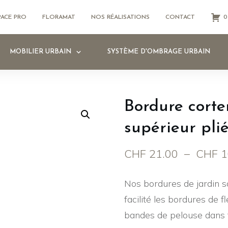
PACE PRO
FLORAMAT
NOS RÉALISATIONS
CONTACT
0
MOBILIER URBAIN
SYSTÈME D'OMBRAGE URBAIN
Bordure corte
supérieur pl
CHF
21.00
–
CHF
1
Nos bordures de jardin s
facilité les bordures de f
bandes de pelouse dans t