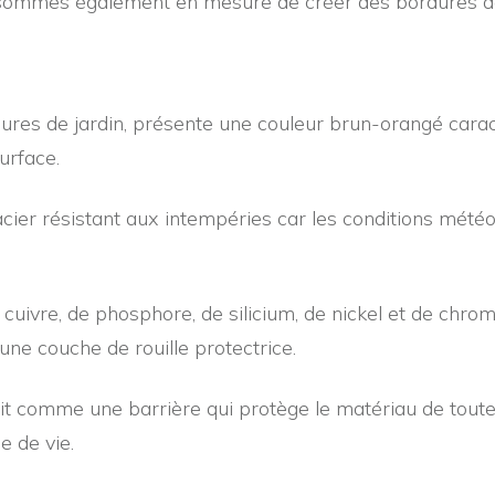
 sommes également en mesure de créer des bordures de j
rdures de jardin, présente une couleur brun-orangé cara
urface.
cier résistant aux intempéries car les conditions mété
ivre, de phosphore, de silicium, de nickel et de chrome, 
une couche de rouille protectrice.
git comme une barrière qui protège le matériau de toute
e de vie.