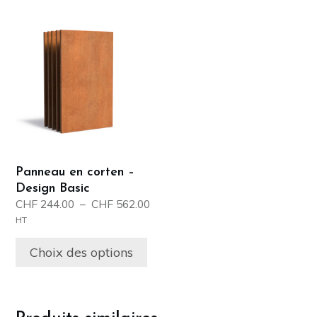
Ce
produit
a
plusieurs
variations.
Les
options
peuvent
être
Panneau en corten –
choisies
Design Basic
sur
Plage
CHF
244.00
–
CHF
562.00
la
de
HT
page
prix :
CHF 244.00
du
Choix des options
à
produit
CHF 562.00