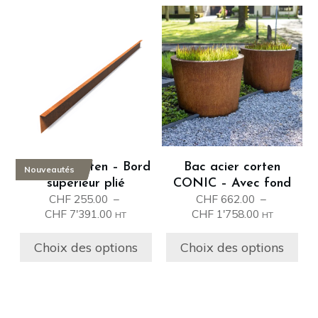
Ce
Ce
produit
produit
a
a
plusieurs
plusieurs
variations.
variations.
Les
Les
options
options
peuvent
peuvent
être
être
Bordure corten – Bord
Bac acier corten
Nouveautés
choisies
choisies
supérieur plié
CONIC – Avec fond
sur
sur
CHF
255.00
–
CHF
662.00
–
la
la
Plage
Plage
CHF
7'391.00
CHF
1'758.00
HT
HT
page
page
de
de
prix :
prix :
du
du
Choix des options
Choix des options
CHF 255.00
CHF 662.00
produit
produit
à
à
CHF 7'391.00
CHF 1'758.