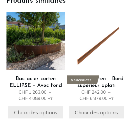
Produits similaires
Ce
Ce
produit
produit
a
a
plusieurs
plusieurs
variations.
variations.
Les
Les
options
options
peuvent
peuvent
être
être
Bac acier corten
Bordure corten – Bord
Nouveautés
choisies
choisies
ELLIPSE – Avec fond
supérieur aplati
sur
sur
CHF
1'263.00
–
CHF
242.00
–
la
la
Plage
Plage
CHF
4'089.00
CHF
6'879.00
HT
HT
page
page
de
de
prix :
prix :
du
du
Choix des options
Choix des options
CHF 1'263.00
CHF 242.00
produit
produit
à
à
CHF 4'089.00
CHF 6'879.