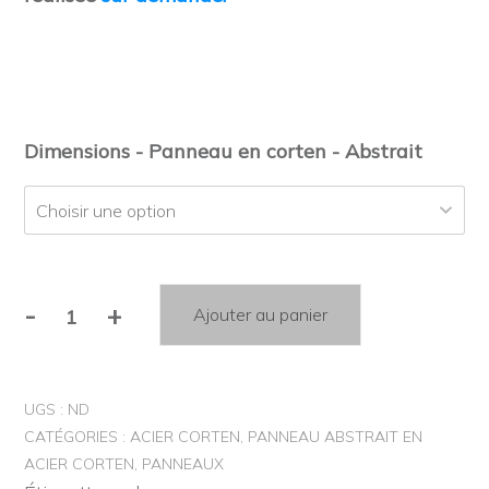
Dimensions - Panneau en corten - Abstrait
-
+
Ajouter au panier
quantité
de
Alternative:
Panneau
UGS :
ND
en
CATÉGORIES :
ACIER CORTEN
,
PANNEAU ABSTRAIT EN
corten
ACIER CORTEN
,
PANNEAUX
-