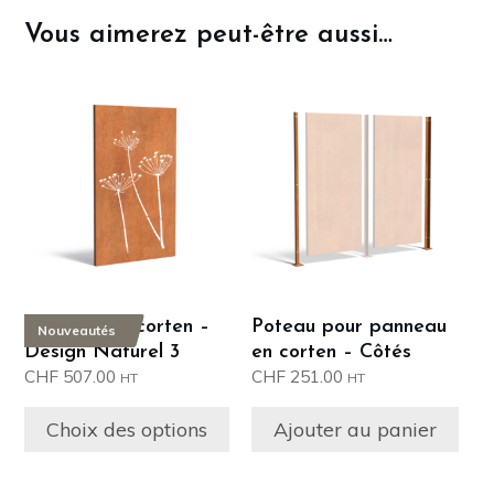
Vous aimerez peut-être aussi…
Ce
produit
a
plusieurs
variations.
Les
options
peuvent
être
Panneau en corten –
Poteau pour panneau
Nouveautés
choisies
Design Naturel 3
en corten – Côtés
sur
CHF
507.00
CHF
251.00
HT
HT
la
page
Choix des options
Ajouter au panier
du
produit