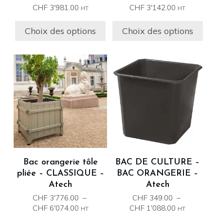
page
page
Plage
Plage
CHF
3'981.00
CHF
3'142.00
HT
HT
du
du
de
de
prix :
prix :
produit
produit
Choix des options
Choix des options
CHF 1'991.00
CHF 1'510.0
à
à
CHF 3'981.00
CHF 3'142.0
Ce
Ce
produit
produit
a
a
plusieurs
plusieurs
variations.
variations.
Les
Les
options
options
peuvent
peuvent
être
être
Bac orangerie tôle
BAC DE CULTURE –
choisies
choisies
pliée – CLASSIQUE –
BAC ORANGERIE –
sur
sur
Atech
Atech
la
la
CHF
3'776.00
–
CHF
349.00
–
page
page
Plage
Plage
CHF
6'074.00
CHF
1'088.00
HT
HT
de
de