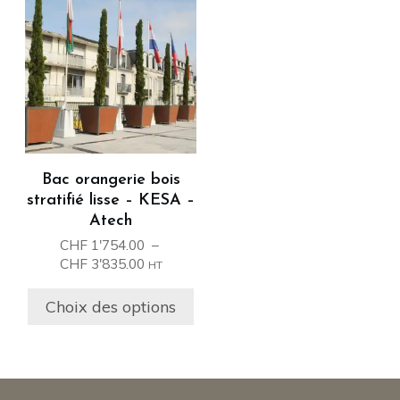
produit
a
plusieurs
variations.
Les
options
peuvent
être
Bac orangerie bois
choisies
stratifié lisse – KESA –
sur
Atech
la
CHF
1'754.00
–
page
Plage
CHF
3'835.00
HT
du
de
prix :
produit
Choix des options
CHF 1'754.00
à
CHF 3'835.00