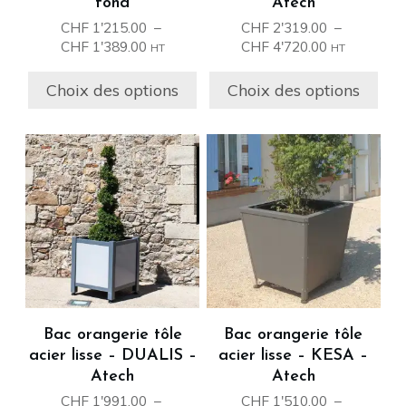
fond
Atech
la
la
CHF
1'215.00
–
CHF
2'319.00
–
page
page
Plage
Plage
CHF
1'389.00
CHF
4'720.00
HT
HT
du
du
de
de
prix :
prix :
produit
produit
Choix des options
Choix des options
CHF 1'215.00
CHF 2'319.0
à
à
CHF 1'389.00
CHF 4'720.0
Ce
Ce
produit
produit
a
a
plusieurs
plusieurs
variations.
variations.
Les
Les
options
options
peuvent
peuvent
être
être
Bac orangerie tôle
Bac orangerie tôle
choisies
choisies
acier lisse – DUALIS –
acier lisse – KESA –
sur
sur
Atech
Atech
la
la
CHF
1'991.00
–
CHF
1'510.00
–