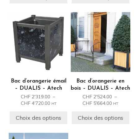
CHF 3'694.00
CHF 2'319.
à
à
CHF 6'452.00
CHF 54'959
Ce
Ce
produit
produit
a
a
plusieurs
plusieurs
variations.
variations.
Les
Les
options
options
peuvent
peuvent
être
être
Bac d’orangerie émail
Bac d’orangerie en
choisies
choisies
– DUALIS – Atech
bois – DUALIS – Atech
sur
sur
CHF
2'319.00
–
CHF
2'524.00
–
la
la
Plage
Plage
CHF
4'720.00
CHF
5'664.00
HT
HT
page
page
de
de
prix :
prix :
du
du
Choix des options
Choix des options
CHF 2'319.00
CHF 2'524.0
produit
produit
à
à
CHF 4'720.00
CHF 5'664.0
Ce