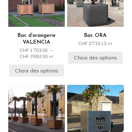
variations.
variations.
Les
Les
options
options
peuvent
peuvent
être
être
Bac d’orangerie
Bac ORA
choisies
choisies
VALENCIA
CHF
2'733.13
HT
sur
sur
CHF
1'703.00
–
la
la
Plage
CHF
3'692.00
Choix des options
HT
page
page
de
prix :
du
du
Choix des options
CHF 1'703.00
produit
produit
à
CHF 3'692.00