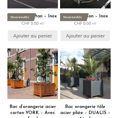
Bac Harmattan – Inox
Bac Pontorson – Inox
Nouveautés
Nouveautés
CHF
0.00
CHF
0.00
HT
HT
Ajouter au panier
Ajouter au panier
Ce
Ce
produit
produit
a
a
plusieurs
plusieurs
variations.
variations.
Les
Les
options
options
peuvent
peuvent
être
être
Bac d’orangerie acier
Bac orangerie tôle
choisies
choisies
corten YORK – Avec
acier pliée – DUALIS –
sur
sur