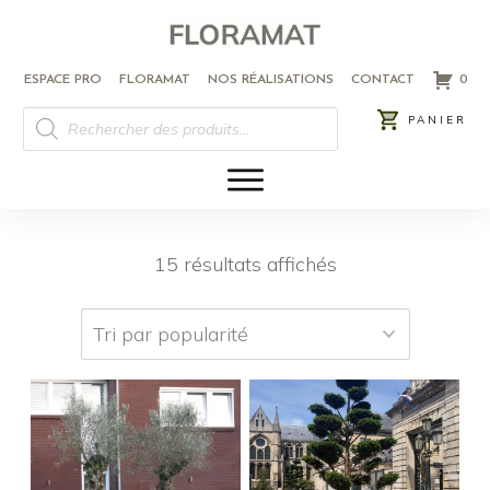
ESPACE PRO
FLORAMAT
NOS RÉALISATIONS
CONTACT
0
RECHERCHE
PANIER
DE
PRODUITS
15 résultats affichés
Ce
Ce
produit
produit
a
a
plusieurs
plusieurs