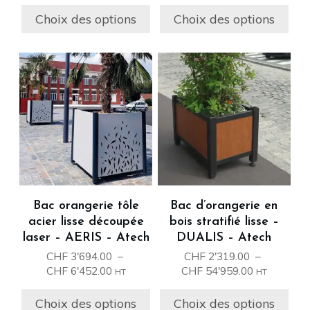
du
du
prix :
prix :
produit
produit
Choix des options
Choix des options
CHF 3'776.00
CHF 349.00
à
à
CHF 6'074.00
CHF 1'088.0
Ce
Ce
produit
produit
a
a
plusieurs
plusieurs
variations.
variations.
Les
Les
options
options
peuvent
peuvent
être
être
Bac orangerie tôle
Bac d’orangerie en
choisies
choisies
acier lisse découpée
bois stratifié lisse –
sur
sur
laser – AERIS – Atech
DUALIS – Atech
la
la
CHF
3'694.00
–
CHF
2'319.00
–
page
page
Plage
Plage
CHF
6'452.00
CHF
54'959.00
HT
HT
du
du
de
de
prix :
prix :
produit
produit
Choix des options
Choix des options