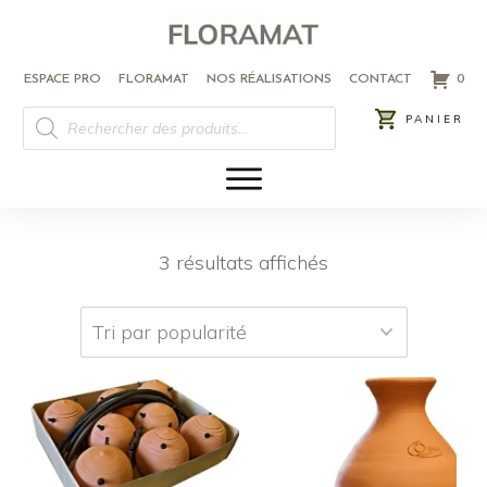
ESPACE PRO
FLORAMAT
NOS RÉALISATIONS
CONTACT
0
RECHERCHE
PANIER
DE
PRODUITS
3 résultats affichés
Ce
Ce
produit
produit
a
a
plusieurs
plusieurs