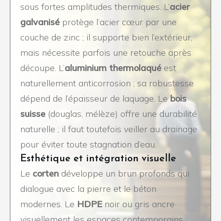
sous fortes amplitudes thermiques. L’
acier
galvanisé
protège l’acier cœur par une
couche de zinc ; il supporte bien l’extérieur,
mais nécessite parfois une retouche après
découpe. L’
aluminium thermolaqué
est
naturellement anticorrosion ; sa robustesse
dépend de l’épaisseur de laquage. Le
bois
suisse
(douglas, mélèze) offre une durabilité
naturelle ; il faut toutefois veiller au drainage
pour éviter toute stagnation d’eau.
Esthétique et intégration visuelle
Le
corten
développe un brun profonds qui
dialogue avec la pierre et le béton
modernes. Le
HDPE
noir ou gris ancre
visuellement les espaces contemporains