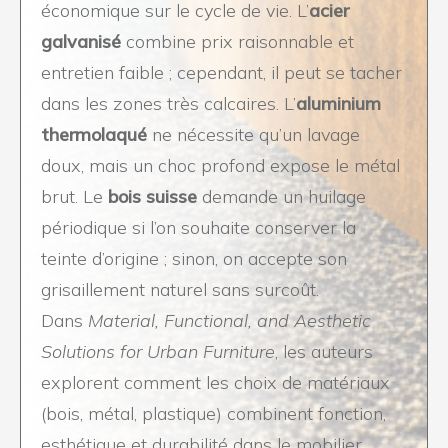
économique sur le cycle de vie. L’
acier
galvanisé
combine prix raisonnable et
entretien faible ; cependant, il peut se tacher
dans les zones très calcaires. L’
aluminium
thermolaqué
ne nécessite qu’un lavage
doux, mais un choc profond expose le métal
brut. Le
bois suisse
demande un huilage
périodique si l’on souhaite conserver la
teinte d’origine ; sinon, on accepte son
grisaillement naturel sans surcoût.
Dans
Material, Functional, and Aesthetic
Solutions for Urban Furniture
, les auteurs
explorent comment les choix de matériaux
(bois, métal, plastique) combinent fonction,
esthétique et durabilité dans le mobilier