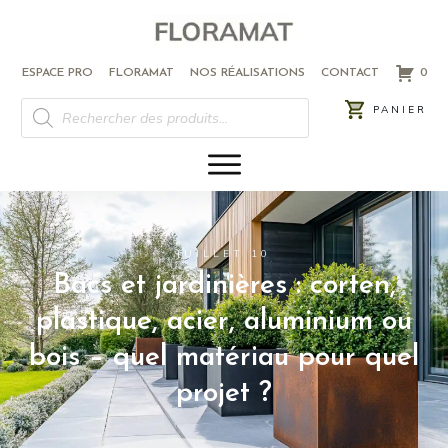
ESPACE PRO
FLORAMAT
NOS RÉALISATIONS
CONTACT
0
PANIER
JUILLET 10
Bacs et jardinières : corten,
plastique, acier, aluminium ou
bois – quel matériau pour quel
projet ?