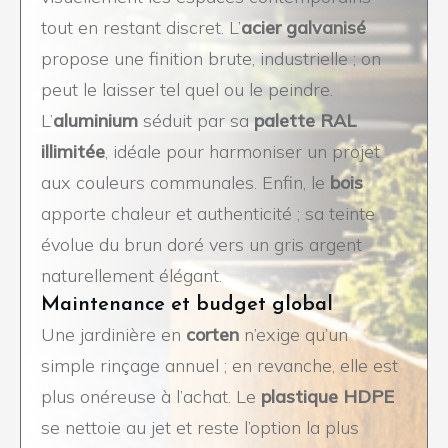
tout en restant discret. L’
acier galvanisé
propose une finition brute, industrielle ; on
peut le laisser tel quel ou le peindre.
L’
aluminium
séduit par sa
palette RAL
illimitée
, idéale pour harmoniser un projet
aux couleurs communales. Enfin, le
bois
apporte chaleur et authenticité ; sa teinte
évolue du brun doré vers un gris argent
naturellement élégant.
Maintenance et budget global
Une jardinière en
corten
n’exige qu’un
simple rinçage annuel ; en revanche, elle est
plus onéreuse à l’achat. Le
plastique HDPE
se nettoie au jet et reste l’option la plus