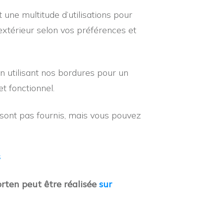
à
t une multitude d’utilisations pour
CHF 91.00
xtérieur selon vos préférences et
en utilisant nos bordures pour un
et fonctionnel.
 sont pas fournis, mais vous pouvez
s
orten p
eut être réalisée
sur