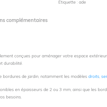
Étiquette :
ade
angle
-
Bord
ons complémentaires
supérieur
droit
alement conçues pour aménager votre espace extérieur e
 durabilité.
e bordures de jardin, notamment les modèles
droits
,
ser
sponibles en épaisseurs de 2 ou 3 mm, ainsi que les bor
vos besoins.