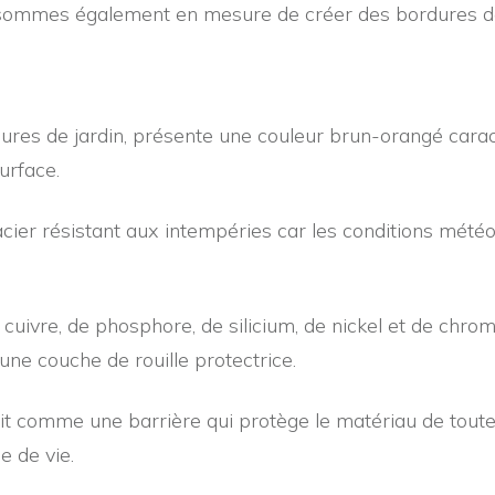
 sommes également en mesure de créer des bordures de j
rdures de jardin, présente une couleur brun-orangé cara
urface.
cier résistant aux intempéries car les conditions mété
ivre, de phosphore, de silicium, de nickel et de chrome, 
une couche de rouille protectrice.
git comme une barrière qui protège le matériau de toute
e de vie.