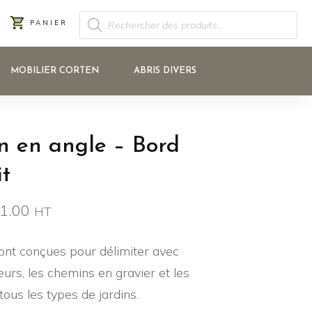
RECHERCHE
PANIER
DE
PRODUITS
MOBILIER CORTEN
ABRIS DIVERS
n en angle – Bord
it
Plage
1.00
HT
de
ont conçues pour délimiter avec
prix :
leurs, les chemins en gravier et les
CHF 12.00
ous les types de jardins.