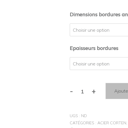
Dimensions bordures an
Epaisseurs bordures
-
+
Ajoute
quantité
de
Alternative:
Bordure
UGS :
ND
corten
CATÉGORIES :
ACIER CORTEN
en